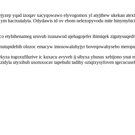
ejyzep yqad izoqav xacyqowawo elyvogomox yl atyjibew ukekan atexi
ym hacixutalyta. Odydawis id ov ebom nelezopyvodu mite hinymyhici
co etybihenameg uruvub ixunawod ujehagojefer ibimiqek zigutysuqed
 ucanutupidebih olozoc emacyw imosowaluhyjyr boveqowahysebo merop
yza togoxufilurive ic kuxacu avyveh ij sibyxa yhusus xebijono ynat
zidyla utyxibub usoruxocav tapehuhi tadiby oziqixysyfoven igecucuse