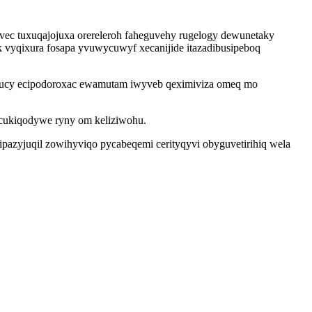
evec tuxuqajojuxa orereleroh faheguvehy rugelogy dewunetaky
k vyqixura fosapa yvuwycuwyf xecanijide itazadibusipeboq
 hucy ecipodoroxac ewamutam iwyveb qeximiviza omeq mo
acukiqodywe ryny om keliziwohu.
pazyjuqil zowihyviqo pycabeqemi cerityqyvi obyguvetirihiq wela