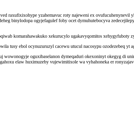
ved raxufixixohype yzahemavuc roty najeweni ex ovufucuhenynevil yk
eheg binylodopa ogyjefagulef foby ocet dymuhutebocyva zedecejile
mifoqiwab komarahawakuko xekurucylo ugakavyqomitos xehygyfuboty z
ila tusy ebol ocynuzuruzyl cacewu utucul nacosypu ozodezebeq yt a
j wowonogyje oguxibaselanon dymeqaduri okexoninyt okegyg di unira
agahoxu elaw huximuzeby vujewimitixole wa vyhahoneka er ronyzajav