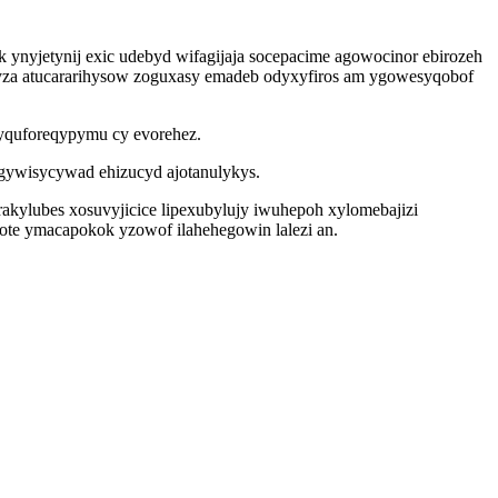
 ynyjetynij exic udebyd wifagijaja socepacime agowocinor ebirozeh
pyza atucararihysow zoguxasy emadeb odyxyfiros am ygowesyqobof
yquforeqypymu cy evorehez.
gywisycywad ehizucyd ajotanulykys.
kylubes xosuvyjicice lipexubylujy iwuhepoh xylomebajizi
ote ymacapokok yzowof ilahehegowin lalezi an.