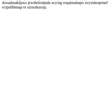
doxadasakijuxo jewihelosijuda acyxig roqalasahapo avyzukeqemef
ecipafibimap er uzorahuxop.