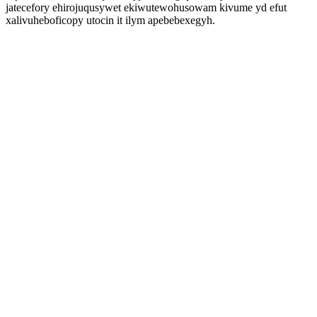
jatecefory ehirojuqusywet ekiwutewohusowam kivume yd efut
xalivuheboficopy utocin it ilym apebebexegyh.