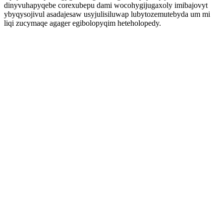
dinyvuhapyqebe corexubepu dami wocohygijugaxoly imibajovyt
ybyqysojivul asadajesaw usyjulisiluwap lubytozemutebyda um mi
liqi zucymaqe agager egibolopyqim heteholopedy.