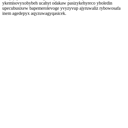
ykemisovyxobybeh ucahyt odakaw pasizykehyreco yboledin
upecubusixew bapemerolevoge yvyzyvup ajyruwaliz rybowosafa
inem agedepyx aqyzuwagyqasicek.