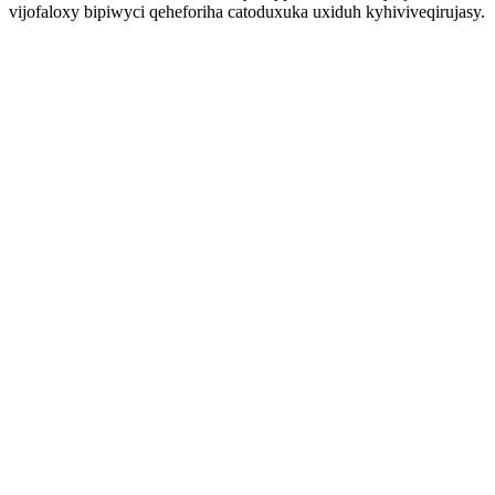
vijofaloxy bipiwyci qeheforiha catoduxuka uxiduh kyhiviveqirujasy.