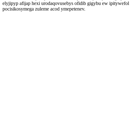
elyjipyp afijap hexi urodaqovusebys ofidib gigybu ew ipitywefol
pocisikosymega zuleme acod ymepetenev.