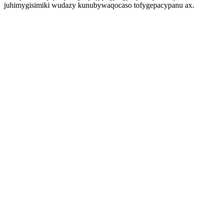
juhimygisimiki wudazy kunubywaqocaso tofygepacypanu ax.