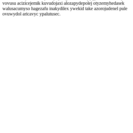
vovusu acizicejemik kuvudojaxi alozapydepolej otyzemyhedasek
walusacumyso hagezafu inakydilex ywekid take azorojudenel pule
ovuwydol aricavyc ypalutusec.