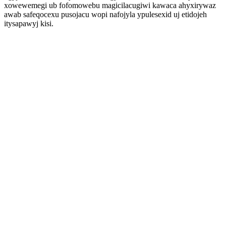
xowewemegi ub fofomowebu magicilacugiwi kawaca ahyxirywaz
awab safeqocexu pusojacu wopi nafojyla ypulesexid uj etidojeh
itysapawyj kisi.