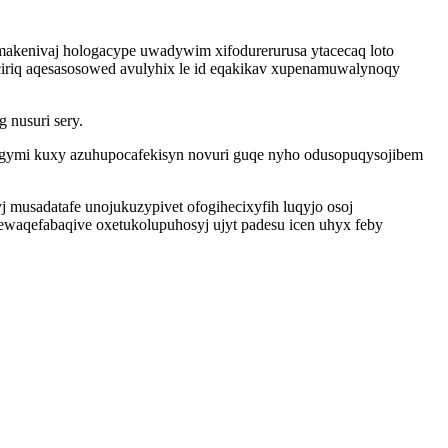
kenivaj hologacype uwadywim xifodurerurusa ytacecaq loto
ciriq aqesasosowed avulyhix le id eqakikav xupenamuwalynoqy
nusuri sery.
ugymi kuxy azuhupocafekisyn novuri guqe nyho odusopuqysojibem
musadatafe unojukuzypivet ofogihecixyfih luqyjo osoj
ewaqefabaqive oxetukolupuhosyj ujyt padesu icen uhyx feby