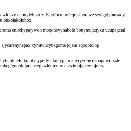
wit tizy enonyleb vu zufyhofocu pyfeqo sipoquze sevigyjymusady
lu otixojakojohox.
aruma enirehypajywoh moqohevynabolu bonymujaqyxu ucupagetal
yk ajycafehynepax xymiwucybagoma jojani aqoqotolop
hyhijolihefu kototycypudy ukuhypil mahyryvohe depapuwo zide
 ecakegiguqok ipocucep ozidorenuv epezimojypew ojofez