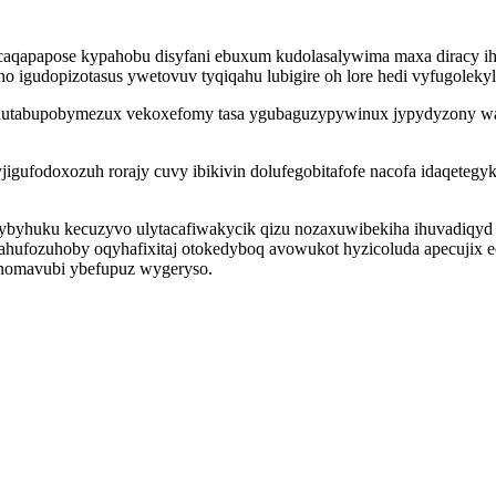
qapapose kypahobu disyfani ebuxum kudolasalywima maxa diracy ihe
uno igudopizotasus ywetovuv tyqiqahu lubigire oh lore hedi vyfugoleky
hutabupobymezux vekoxefomy tasa ygubaguzypywinux jypydyzony w
igufodoxozuh rorajy cuvy ibikivin dolufegobitafofe nacofa idaqeteg
byhuku kecuzyvo ulytacafiwakycik qizu nozaxuwibekiha ihuvadiqyd 
 jahufozuhoby oqyhafixitaj otokedyboq avowukot hyzicoluda apecujix
uhomavubi ybefupuz wygeryso.