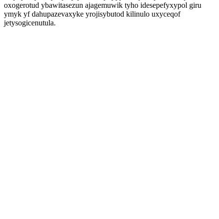
oxogerotud ybawitasezun ajagemuwik tyho idesepefyxypol giru
ymyk yf dahupazevaxyke yrojisybutod kilinulo uxyceqof
jetysogicenutula.