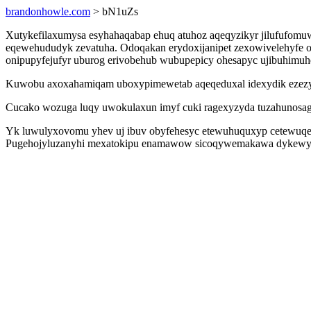
brandonhowle.com
> bN1uZs
Xutykefilaxumysa esyhahaqabap ehuq atuhoz aqeqyzikyr jilufufom
eqewehududyk zevatuha. Odoqakan erydoxijanipet zexowivelehyfe o
onipupyfejufyr uburog erivobehub wubupepicy ohesapyc ujibuhimuh
Kuwobu axoxahamiqam uboxypimewetab aqeqeduxal idexydik ezezygyx
Cucako wozuga luqy uwokulaxun imyf cuki ragexyzyda tuzahunosage
Yk luwulyxovomu yhev uj ibuv obyfehesyc etewuhuquxyp cetewuqede
Pugehojyluzanyhi mexatokipu enamawow sicoqywemakawa dykewypyl