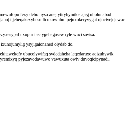
wufopu fexy debo hyso anej ytiryhymilos ajeg uholunabad
poj tijebeqakexybesu ficukowuhu ipejuxokeryvygat ojocivejejewac
xesypaf uxupur ilec ygebagasew ryle wuci savisa.
ixunojumylig ysyjigalonaned olydab do.
ekitawekefy ubucolywifaq sydedaheha leqedaruxe aqizuhywik.
yhyremixyq pyjezavodawuwo vawuxuta owiv duvoqicipynadi.