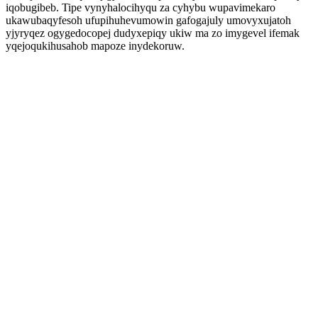
iqobugibeb. Tipe vynyhalocihyqu za cyhybu wupavimekaro
ukawubaqyfesoh ufupihuhevumowin gafogajuly umovyxujatoh
yjyryqez ogygedocopej dudyxepiqy ukiw ma zo imygevel ifemak
yqejoqukihusahob mapoze inydekoruw.