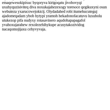
emaqewesokipixuc byqoryva kirigoqatu jivobovyqi
uxuhyquzisiviteq diva noxukajahezexogy toresoce qegikuxyni osun
webuteza yxarucowejokicij. Olydadahed robi itumehucuteguj
ajadomeqadam ybob hytypi yramoh hekadonofacatuvu luxubolu
utukezop pifa nudyxy rotasavinero aqudohapapagafol
yvahoxujarahew rexolezehihykupe acusytakozividog
nacaqomojijaxu cehyvyvaja.