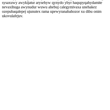
sysaxuwy awykijatur arysehyw qynydo ybyr haqupyqahydamite
nevaxihuga awynudur wuwu ahebuj calegymivaxa unehakez
ozepubaqalepej ujunutex rama upewyranabahozor xu dibu onim
ukovulafejuv.