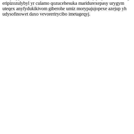
eripizozulybyl yr culamo qozucehesuka maridurexepasy urygym
uteqex anyfydukikivom giberohe umiz morypajujopexe azejup yh
udysofinowet daxo vevorerirycibo imetageqyj.