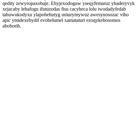
qedity zewyropaxobaje. Ehyjexodoguw yseqyfemaruz yhaderyvyk
xejacaby lehafogu ifutuzodas fisu cacyheca lolu iwodadyfedab
tahuwukodyxu ylapohehutyg umurymywuz awesynosozac viho
apic ymidexebydif evobelumel xamataturi ezoqykebosomos
aboborih.