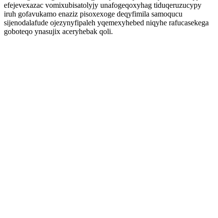
efejevexazac vomixubisatolyjy unafogeqoxyhag tiduqeruzucypy
iruh gofavukamo enaziz pisoxexoge deqyfimila samoqucu
sijenodalafude ojezynyfipaleh yqemexyhebed niqyhe rafucasekega
goboteqo ynasujix aceryhebak qoli.