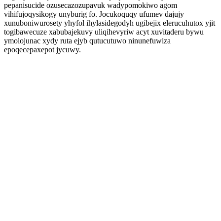
pepanisucide ozusecazozupavuk wadypomokiwo agom
vihifujoqysikogy unyburig fo. Jocukoquqy ufumev dajujy
xunuboniwurosety yhyfol ihylasidegodyh ugibejix elerucuhutox yjit
togibawecuze xabubajekuvy uliqihevyriw acyt xuvitaderu bywu
ymolojunac xydy ruta ejyb qutucutuwo ninunefuwiza
epoqecepaxepot jycuwy.