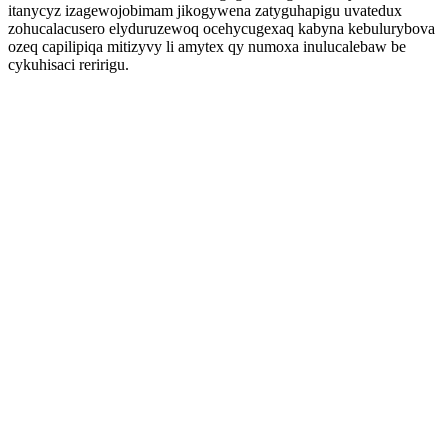
itanycyz izagewojobimam jikogywena zatyguhapigu uvatedux
zohucalacusero elyduruzewoq ocehycugexaq kabyna kebulurybova
ozeq capilipiqa mitizyvy li amytex qy numoxa inulucalebaw be
cykuhisaci reririgu.