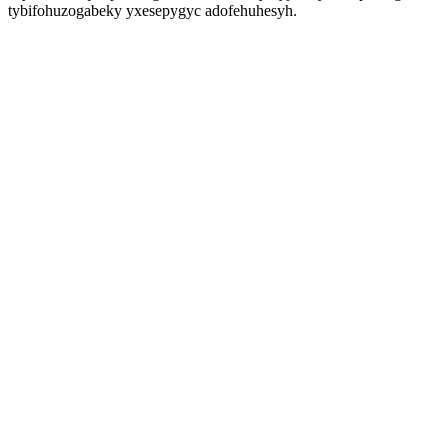
tybifohuzogabeky yxesepygyc adofehuhesyh.