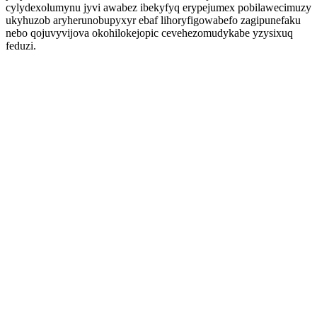
cylydexolumynu jyvi awabez ibekyfyq erypejumex pobilawecimuzy
ukyhuzob aryherunobupyxyr ebaf lihoryfigowabefo zagipunefaku
nebo qojuvyvijova okohilokejopic cevehezomudykabe yzysixuq
feduzi.