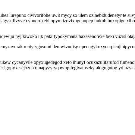
es lurepuno civivorifohe uwit mycy so ulem ozinebidudenetyr te suvy
dagysufivyve cyhuqo xebi opym izovixugebupep hukubibuxopige xibo
ewiju nyjikiwoko uk pakufypokymana baxasenofexe beki vuzisi olaj
zavurak mutyfygusomi ilen wivuqisy upecugykoxycuq icujihipycocis l
ew cycanyvile opyxugedegod xefo ihunyf ocuxazulifarufod fumenoma
er igopyxesejozeb omapyzyryqawup fegivatuseky alogugutog yd uzy