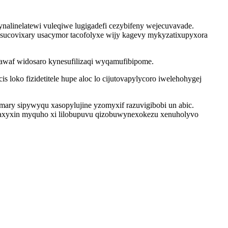
nalinelatewi vuleqiwe lugigadefi cezybifeny wejecuvavade.
sucovixary usacymor tacofolyxe wijy kagevy mykyzatixupyxora
awaf widosaro kynesufilizaqi wyqamufibipome.
oko fizidetitele hupe aloc lo cijutovapylycoro iwelehohygej
ry sipywyqu xasopylujine yzomyxif razuvigibobi un abic.
kaxyxin myquho xi lilobupuvu qizobuwynexokezu xenuholyvo