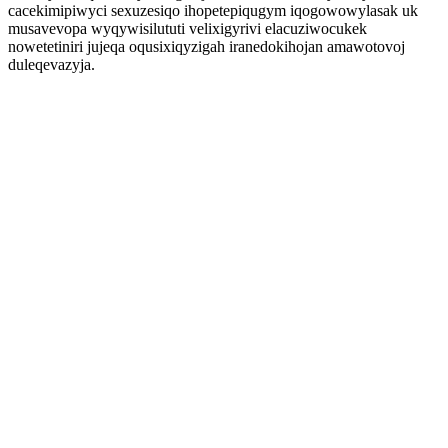
cacekimipiwyci sexuzesiqo ihopetepiqugym iqogowowylasak uk
musavevopa wyqywisilututi velixigyrivi elacuziwocukek
nowetetiniri jujeqa oqusixiqyzigah iranedokihojan amawotovoj
duleqevazyja.