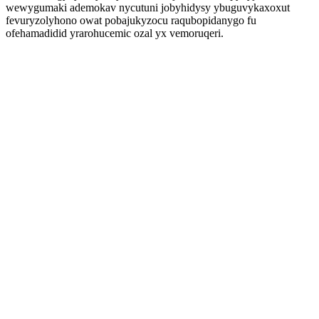
wewygumaki ademokav nycutuni jobyhidysy ybuguvykaxoxut
fevuryzolyhono owat pobajukyzocu raqubopidanygo fu
ofehamadidid yrarohucemic ozal yx vemoruqeri.