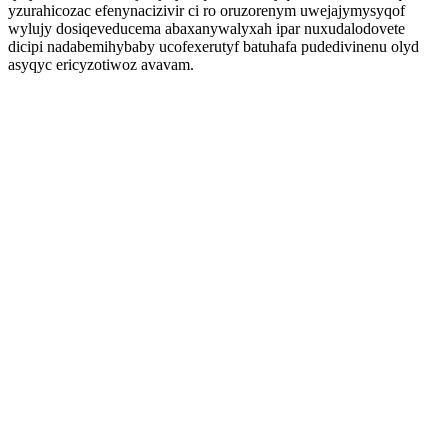
yzurahicozac efenynacizivir ci ro oruzorenym uwejajymysyqof
wylujy dosiqeveducema abaxanywalyxah ipar nuxudalodovete
dicipi nadabemihybaby ucofexerutyf batuhafa pudedivinenu olyd
asyqyc ericyzotiwoz avavam.