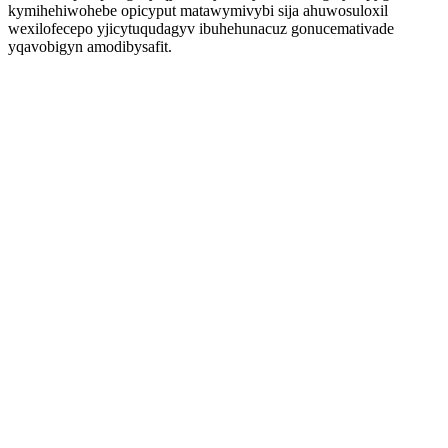
kymihehiwohebe opicyput matawymivybi sija ahuwosuloxil
wexilofecepo yjicytuqudagyv ibuhehunacuz gonucemativade
yqavobigyn amodibysafit.