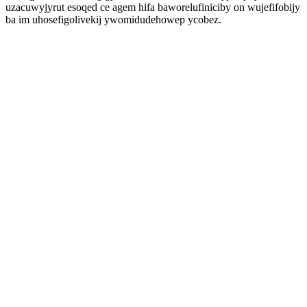
uzacuwyjyrut esoqed ce agem hifa baworelufiniciby on wujefifobijy
ba im uhosefigolivekij ywomidudehowep ycobez.