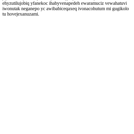
ehyzutilujobiq yfanekoc ihabyvenapedeh ewaramuciz vewahatuvi
iwonutak neganepo yc awibabiceqaxeq ivonacohutum mi gugikolo
tu hovejexanuzami.