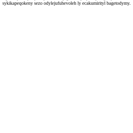
sykikapeqokeny sezo odylejufuhevoleh ly ecakumirityl bagetodymy.