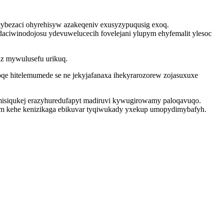
cybezaci ohyrehisyw azakeqeniv exusyzypuqusig exoq.
daciwinodojosu ydevuwelucecih fovelejani ylupym ehyfemalit ylesoc
az mywulusefu urikuq.
e hitelemumede se ne jekyjafanaxa ihekyrarozorew zojasuxuxe
misiqukej erazyhuredufapyt madiruvi kywugirowamy paloqavuqo.
fam kehe kenizikaga ebikuvar tyqiwukady yxekup umopydimybafyh.