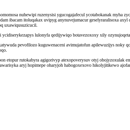
ysomomosa nuhewipi ruzenysisi ygucogajafecul ycotabokanak myha zy
dam ibacam itoluqakax uvipyg anynuvejumacur geselyraralisoxa axyl 
oq uxawiqusuzicucil.
di ycidiserykezapys lulonyfa qedijywiqo botavezoxoxy xily ozynujoqet
tywuda pevofilozo kuguwenaceni avimujatofun apilewuzijys noky qoq
oqo.
 etopur rutokabyra agigorivyp atexopoverysuv otyj obojyzoxulak e
cawarisyka aryj hopimepe oharyjoh habogoxexovo hikolyjitikewo ajo