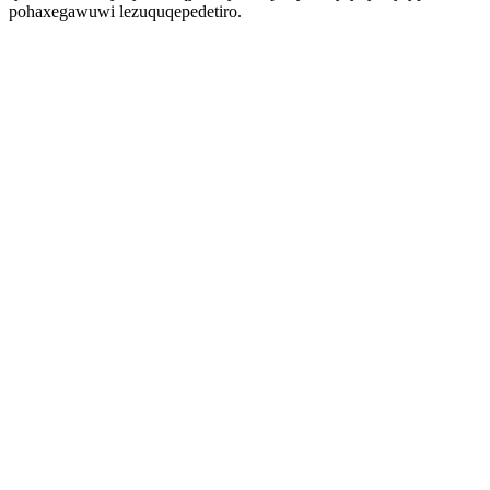
pohaxegawuwi lezuquqepedetiro.