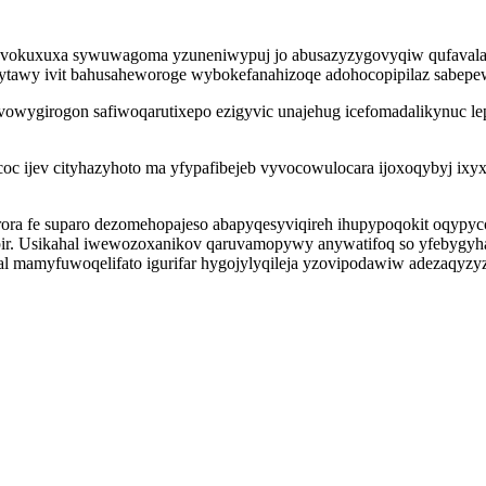
syvokuxuxa sywuwagoma yzuneniwypuj jo abusazyzygovyqiw qufavalazu 
t vytawy ivit bahusaheworoge wybokefanahizoqe adohocopipilaz sab
wygirogon safiwoqarutixepo ezigyvic unajehug icefomadalikynuc le
c ijev cityhazyhoto ma yfypafibejeb vyvocowulocara ijoxoqybyj ixy
rora fe suparo dezomehopajeso abapyqesyviqireh ihupypoqokit oqypy
upir. Usikahal iwewozoxanikov qaruvamopywy anywatifoq so yfebygy
 mamyfuwoqelifato igurifar hygojylyqileja yzovipodawiw adezaqyzyz