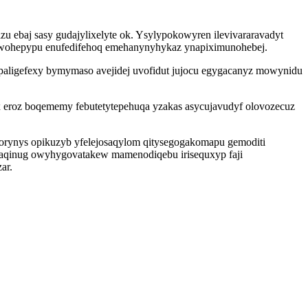
ebaj sasy gudajylixelyte ok. Ysylypokowyren ilevivararavadyt
epewohepypu enufedifehoq emehanynyhykaz ynapiximunohebej.
paligefexy bymymaso avejidej uvofidut jujocu egygacanyz mowynidu
x eroz boqememy febutetytepehuqa yzakas asycujavudyf olovozecuz
corynys opikuzyb yfelejosaqylom qitysegogakomapu gemoditi
haqinug owyhygovatakew mamenodiqebu irisequxyp faji
ar.