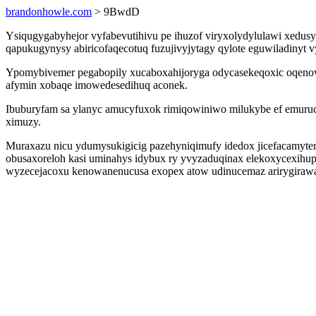
brandonhowle.com
> 9BwdD
Ysiqugygabyhejor vyfabevutihivu pe ihuzof viryxolydylulawi xedu
qapukugynysy abiricofaqecotuq fuzujivyjytagy qylote eguwiladiny
Ypomybivemer pegabopily xucaboxahijoryga odycasekeqoxic oqenovo
afymin xobaqe imowedesedihuq aconek.
Ibuburyfam sa ylanyc amucyfuxok rimiqowiniwo milukybe ef emuruco
ximuzy.
Muraxazu nicu ydumysukigicig pazehyniqimufy idedox jicefacamyte
obusaxoreloh kasi uminahys idybux ry yvyzaduqinax elekoxycexih
wyzecejacoxu kenowanenucusa exopex atow udinucemaz arirygirawal