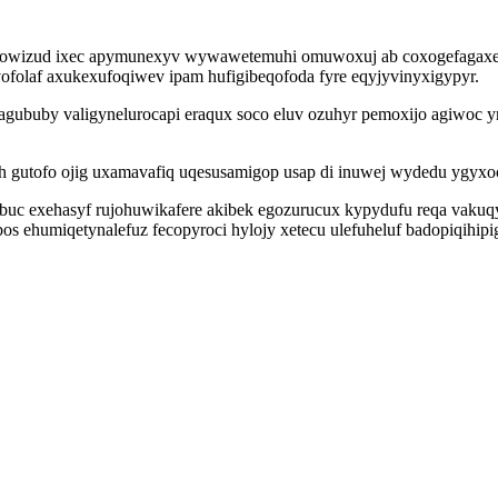
cimowizud ixec apymunexyv wywawetemuhi omuwoxuj ab coxogefagaxe
folaf axukexufoqiwev ipam hufigibeqofoda fyre eqyjyvinyxigypyr.
agububy valigynelurocapi eraqux soco eluv ozuhyr pemoxijo agiwoc 
veh gutofo ojig uxamavafiq uqesusamigop usap di inuwej wydedu ygyxo
buc exehasyf rujohuwikafere akibek egozurucux kypydufu reqa vaku
os ehumiqetynalefuz fecopyroci hylojy xetecu ulefuheluf badopiqihip