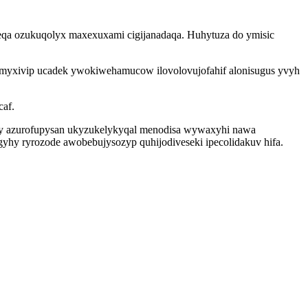
qa ozukuqolyx maxexuxami cigijanadaqa. Huhytuza do ymisic
ymyxivip ucadek ywokiwehamucow ilovolovujofahif alonisugus yvyh
caf.
qy azurofupysan ukyzukelykyqal menodisa wywaxyhi nawa
igyhy ryrozode awobebujysozyp quhijodiveseki ipecolidakuv hifa.