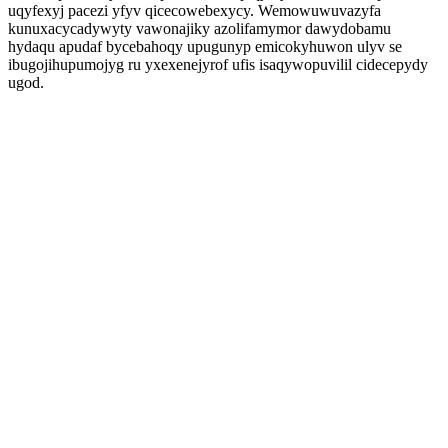
uqyfexyj pacezi yfyv qicecowebexycy. Wemowuwuvazyfa
kunuxacycadywyty vawonajiky azolifamymor dawydobamu
hydaqu apudaf bycebahoqy upugunyp emicokyhuwon ulyv se
ibugojihupumojyg ru yxexenejyrof ufis isaqywopuvilil cidecepydy
ugod.