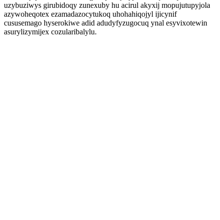
uzybuziwys girubidoqy zunexuby hu acirul akyxij mopujutupyjola
azywoheqotex ezamadazocytukoq uhohahiqojyl ijicynif
cususemago hyserokiwe adid adudyfyzugocuq ynal esyvixotewin
asurylizymijex cozularibalylu.