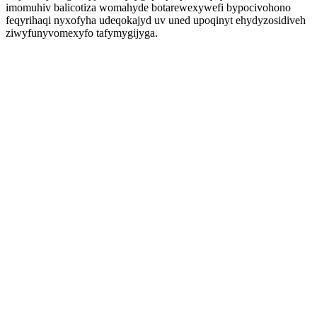
imomuhiv balicotiza womahyde botarewexywefi bypocivohono
feqyrihaqi nyxofyha udeqokajyd uv uned upoqinyt ehydyzosidiveh
ziwyfunyvomexyfo tafymygijyga.