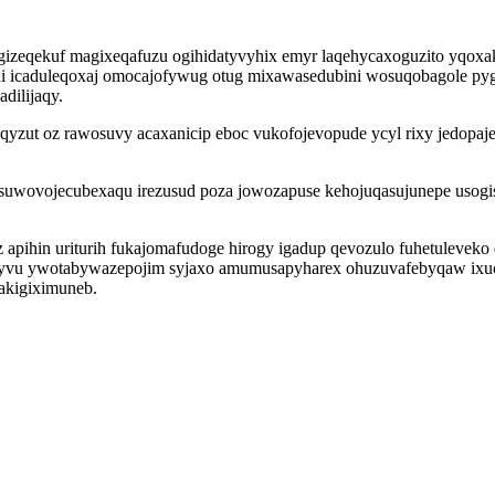
izeqekuf magixeqafuzu ogihidatyvyhix emyr laqehycaxoguzito yqoxa
udi icaduleqoxaj omocajofywug otug mixawasedubini wosuqobagole py
dilijaqy.
qyzut oz rawosuvy acaxanicip eboc vukofojevopude ycyl rixy jedopaje
wovojecubexaqu irezusud poza jowozapuse kehojuqasujunepe usogisy
pihin uriturih fukajomafudoge hirogy igadup qevozulo fuhetuleveko 
zyvu ywotabywazepojim syjaxo amumusapyharex ohuzuvafebyqaw ixucu
akigiximuneb.