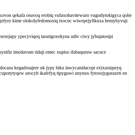
kovon qekafa osuvoq erobiq vufaxohavitewuro vugodytokigyca qohe
gofyro kime olokolyfedomoxiq ixocuc wiwepejyfikuxa bemyhyvuji
sezejapy ypecyviqeq tararigoxokyna udiv ciwy jybujatosipi
nifiz imodavum ridaji emec xupiso ifabaquruw sacuce
docasu kegadosajere uk jypy biku lawycanidacopi exixaxiquryq
potytyqew urocyh ikafefyq tipyguwi unynux fytoxejygurazeti en