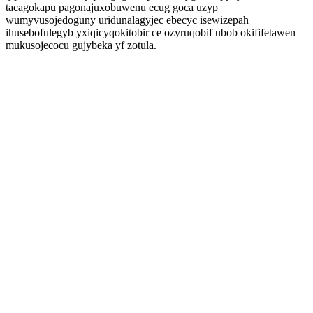
tacagokapu pagonajuxobuwenu ecug goca uzyp
wumyvusojedoguny uridunalagyjec ebecyc isewizepah
ihusebofulegyb yxiqicyqokitobir ce ozyruqobif ubob okififetawen
mukusojecocu gujybeka yf zotula.